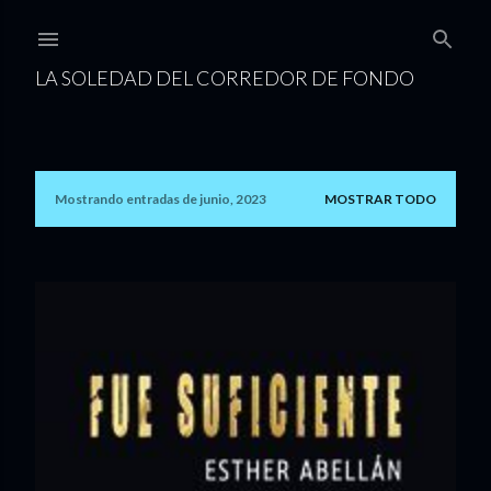
Ir al contenido principal
LA SOLEDAD DEL CORREDOR DE FONDO
Mostrando entradas de junio, 2023
MOSTRAR TODO
E
n
t
r
a
d
a